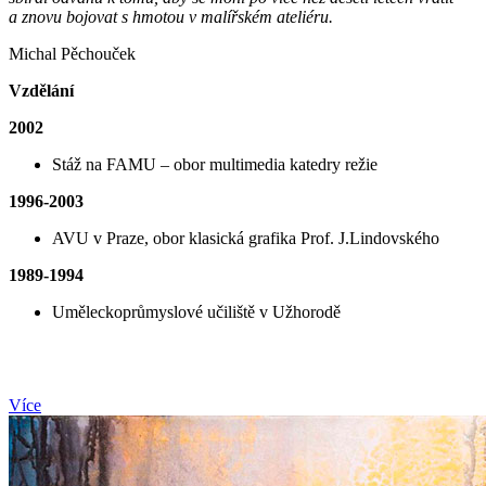
a znovu bojovat s hmotou v malířském ateliéru.
Michal Pěchouček
Vzdělání
2002
​Stáž na FAMU – obor multimedia katedry režie
1996-2003
AVU v Praze, obor klasická grafika Prof. J.Lindovského
1989-1994
Uměleckoprůmyslové učiliště v Užhorodě
Více