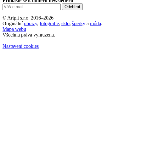
Přihlašte se k odběru newsletteru
© Artpit s.r.o. 2016–2026
Originální
obrazy
,
fotografie
,
sklo
,
šperky
a
móda
.
Mapa webu
Všechna práva vyhrazena.
Nastavení cookies