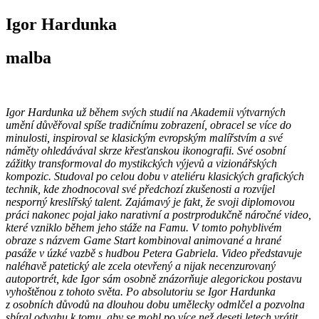
Igor Hardunka
malba
Igor Hardunka už během svých studií na Akademii výtvarných
umění důvěřoval spíše tradičnímu zobrazení, obracel se více do
minulosti, inspiroval se klasickým evropským malířstvím a své
náměty ohledávával skrze křesťanskou ikonografii. Své osobní
zážitky transformoval do mystikckých výjevů a vizionářských
kompozic. Studoval po celou dobu v ateliéru klasických grafických
technik, kde zhodnocoval své předchozí zkušenosti a rozvíjel
nesporný kreslířský talent. Zajámavý je fakt, že svoji diplomovou
práci nakonec pojal jako narativní a postrprodukčně náročné video,
které vzniklo během jeho stáže na Famu. V tomto pohyblivém
obraze s názvem Game Start kombinoval animované a hrané
pasáže v úzké vazbě s hudbou Petera Gabriela. Video představuje
naléhavě patetický ale zcela otevřený a nijak necenzurovaný
autoportrét, kde Igor sám osobně znázorňuje alegorickou postavu
vyhoštěnou z tohoto světa. Po absolutoriu se Igor Hardunka
z osobních důvodů na dlouhou dobu umělecky odmlčel a pozvolna
sbíral odvahu k tomu, aby se mohl po více než deseti letech vrátit