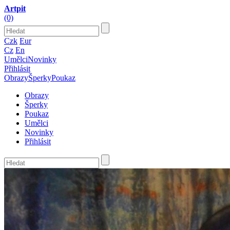
Artpit
(0)
Czk
Eur
Cz
En
Umělci
Novinky
Přihlásit
Obrazy
Šperky
Poukaz
Obrazy
Šperky
Poukaz
Umělci
Novinky
Přihlásit