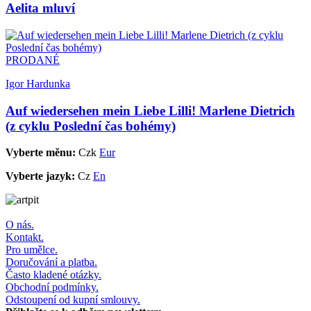
Aelita mluví
PRODANÉ
Igor Hardunka
Auf wiedersehen mein Liebe Lilli! Marlene Dietrich
(z cyklu Poslední čas bohémy)
Vyberte měnu:
Czk
Eur
Vyberte jazyk:
Cz
En
O nás.
Kontakt.
Pro umělce.
Doručování a platba.
Často kladené otázky.
Obchodní podmínky.
Odstoupení od kupní smlouvy.