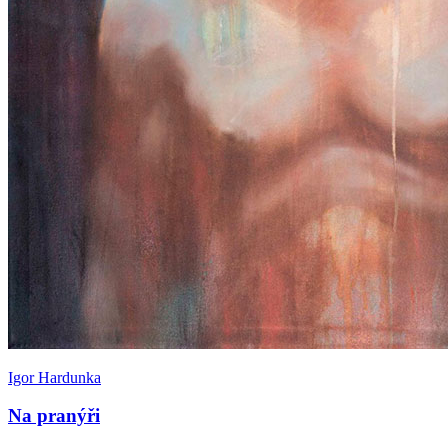
Igor Hardunka
Na pranýři