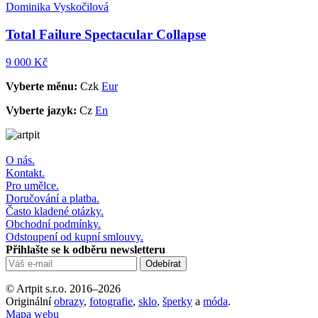
Dominika Vyskočilová
Total Failure Spectacular Collapse
9 000 Kč
Vyberte měnu:
Czk
Eur
Vyberte jazyk:
Cz
En
O nás.
Kontakt.
Pro umělce.
Doručování a platba.
Často kladené otázky.
Obchodní podmínky.
Odstoupení od kupní smlouvy.
Přihlašte se k odběru newsletteru
© Artpit s.r.o. 2016–2026
Originální
obrazy
,
fotografie
,
sklo
,
šperky
a
móda
.
Mapa webu