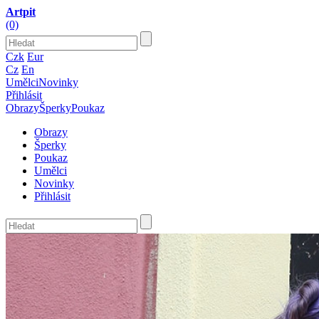
Artpit
(0)
Czk
Eur
Cz
En
Umělci
Novinky
Přihlásit
Obrazy
Šperky
Poukaz
Obrazy
Šperky
Poukaz
Umělci
Novinky
Přihlásit