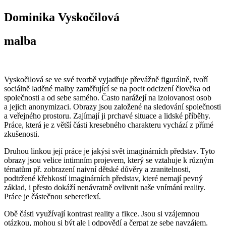
Dominika Vyskočilová
malba
Vyskočilová se ve své tvorbě vyjadřuje převážně figurálně, tvoří
sociálně laděné malby zaměřující se na pocit odcizení člověka od
společnosti a od sebe samého. Často narážejí na izolovanost osob
a jejich anonymizaci. Obrazy jsou založené na sledování společnosti
a veřejného prostoru. Zajímají ji prchavé situace a lidské příběhy.
Práce, která je z větší části kresebného charakteru vychází z přímé
zkušenosti.
Druhou linkou její práce je jakýsi svět imaginárních představ. Tyto
obrazy jsou velice intimním projevem, který se vztahuje k různým
tématům př. zobrazení naivní dětské důvěry a zranitelnosti,
podtržené křehkostí imaginárních představ, které nemají pevný
základ, i přesto dokáží nenávratně ovlivnit naše vnímání reality.
Práce je částečnou sebereflexí.
Obě části využívají kontrast reality a fikce. Jsou si vzájemnou
otázkou, mohou si být ale i odpovědí a čerpat ze sebe navzájem.